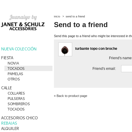
inicio
>
send to a friend
Send to a friend
Send this page to a friend who might be interested in th
NUEVA COLECCIÓN
turbante topo con broche
FIESTA
Friend's name
NOVIA
TOCADOS
Friend's email:
PAMELAS
OTROS
CALLE
COLLARES
« Back to product page
PULSERAS
SOMBREROS
TOCADOS
ACCESORIOS CHICO
REBAJAS
ALQUILER