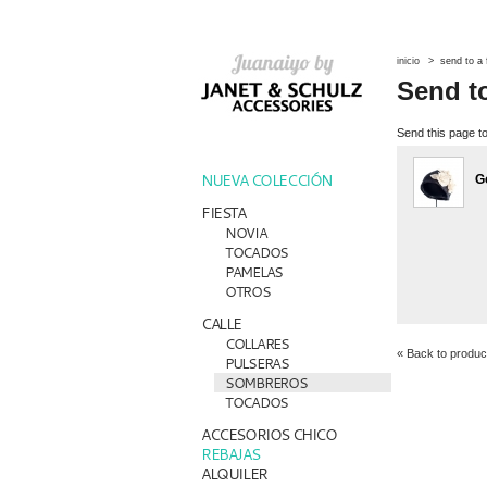
inicio
>
send to a 
Send to
Send this page to
NUEVA COLECCIÓN
G
FIESTA
NOVIA
TOCADOS
PAMELAS
OTROS
CALLE
COLLARES
« Back to produc
PULSERAS
SOMBREROS
TOCADOS
ACCESORIOS CHICO
REBAJAS
ALQUILER