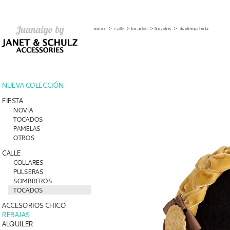
inicio
>
calle
>
tocados
>
tocados
>
diadema frida
NUEVA COLECCIÓN
FIESTA
NOVIA
TOCADOS
PAMELAS
OTROS
CALLE
COLLARES
PULSERAS
SOMBREROS
TOCADOS
ACCESORIOS CHICO
REBAJAS
ALQUILER