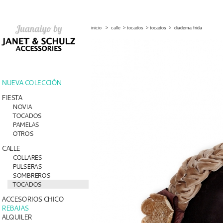
inicio
>
calle
>
tocados
>
tocados
>
diadema frida
NUEVA COLECCIÓN
FIESTA
NOVIA
TOCADOS
PAMELAS
OTROS
CALLE
COLLARES
PULSERAS
SOMBREROS
TOCADOS
ACCESORIOS CHICO
REBAJAS
ALQUILER