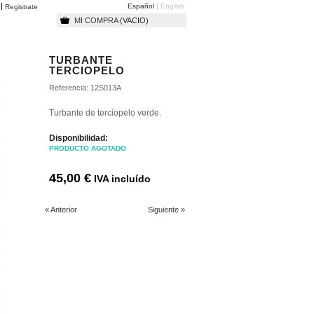
Español
English
o
Registrate
MI COMPRA
(VACIO)
TURBANTE
TERCIOPELO
Referencia:
12S013A
Turbante de terciopelo verde.
Disponibilidad:
PRODUCTO AGOTADO
45,00 €
IVA incluído
« Anterior
Siguiente »