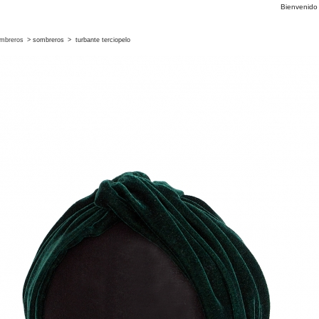
Bienvenid
mbreros
>
sombreros
>
turbante terciopelo