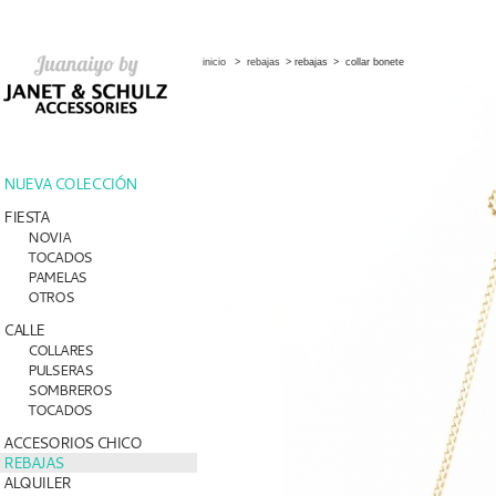
inicio
>
rebajas
>
rebajas
>
collar bonete
NUEVA COLECCIÓN
FIESTA
NOVIA
TOCADOS
PAMELAS
OTROS
CALLE
COLLARES
PULSERAS
SOMBREROS
TOCADOS
ACCESORIOS CHICO
REBAJAS
ALQUILER