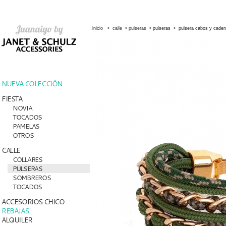
inicio
>
calle
>
pulseras
>
pulseras
>
pulsera cabos y cade
NUEVA COLECCIÓN
FIESTA
NOVIA
TOCADOS
PAMELAS
OTROS
CALLE
COLLARES
PULSERAS
SOMBREROS
TOCADOS
ACCESORIOS CHICO
REBAJAS
ALQUILER