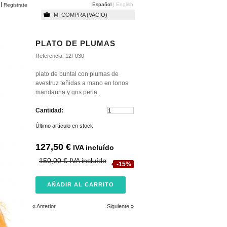
Español
English
o
Registrate
MI COMPRA
(VACIO)
PLATO DE PLUMAS
Referencia:
12F030
plato de buntal con plumas de
avestruz teñidas a mano en tonos
mandarina y gris perla .
Cantidad:
Último artículo en stock
127,50 €
IVA incluído
150,00 €
IVA incluído
-15%
« Anterior
Siguiente »