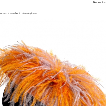
Bienvenid
amelas
>
pamelas
>
plato de plumas