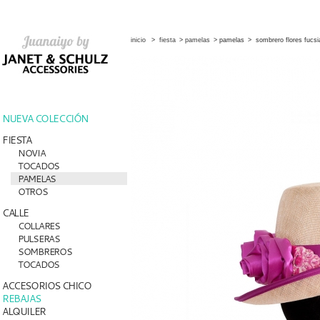
inicio
>
fiesta
>
pamelas
>
pamelas
>
sombrero flores fucsi
NUEVA COLECCIÓN
FIESTA
NOVIA
TOCADOS
PAMELAS
OTROS
CALLE
COLLARES
PULSERAS
SOMBREROS
TOCADOS
ACCESORIOS CHICO
REBAJAS
ALQUILER