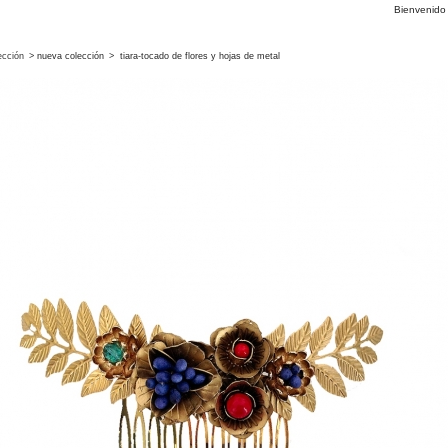
Bienvenid
ección
>
nueva colección
>
tiara-tocado de flores y hojas de metal