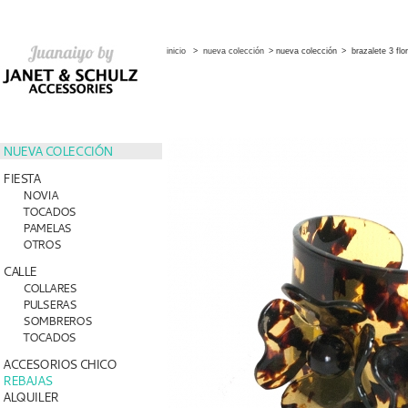
inicio
>
nueva colección
>
nueva colección
>
brazalete 3 fl
NUEVA COLECCIÓN
FIESTA
NOVIA
TOCADOS
PAMELAS
OTROS
CALLE
COLLARES
PULSERAS
SOMBREROS
TOCADOS
ACCESORIOS CHICO
REBAJAS
ALQUILER