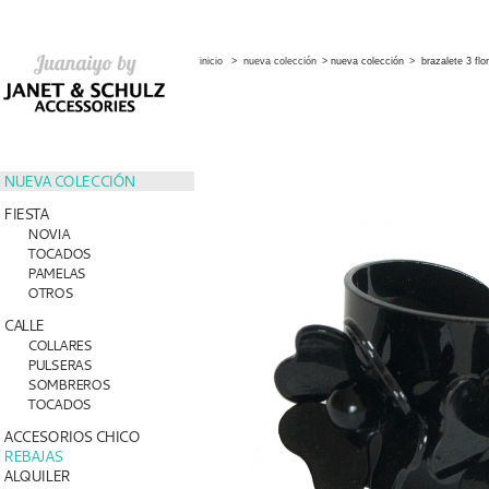
inicio
>
nueva colección
>
nueva colección
>
brazalete 3 flo
NUEVA COLECCIÓN
FIESTA
NOVIA
TOCADOS
PAMELAS
OTROS
CALLE
COLLARES
PULSERAS
SOMBREROS
TOCADOS
ACCESORIOS CHICO
REBAJAS
ALQUILER