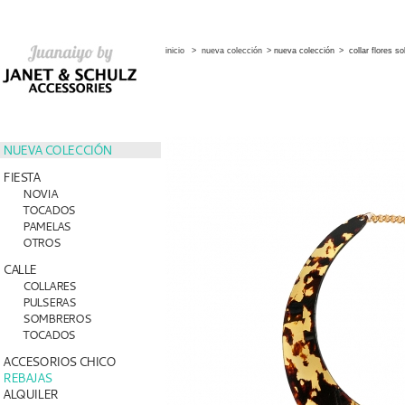
inicio
>
nueva colección
>
nueva colección
>
collar flores 
NUEVA COLECCIÓN
FIESTA
NOVIA
TOCADOS
PAMELAS
OTROS
CALLE
COLLARES
PULSERAS
SOMBREROS
TOCADOS
ACCESORIOS CHICO
REBAJAS
ALQUILER