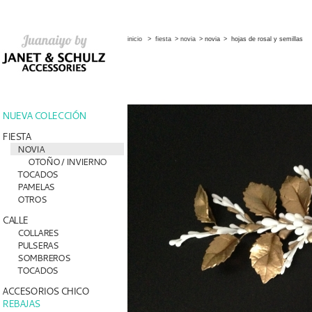
inicio
>
fiesta
>
novia
>
novia
>
hojas de rosal y semillas
NUEVA COLECCIÓN
FIESTA
NOVIA
OTOÑO / INVIERNO
TOCADOS
PAMELAS
OTROS
CALLE
COLLARES
PULSERAS
SOMBREROS
TOCADOS
ACCESORIOS CHICO
REBAJAS