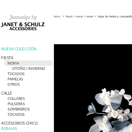
inicio
>
fiesta
>
novia
>
novia
>
hojas de hiedra y campanill
NUEVA COLECCIÓN
FIESTA
NOVIA
OTOÑO / INVIERNO
TOCADOS
PAMELAS
OTROS
CALLE
COLLARES
PULSERAS
SOMBREROS
TOCADOS
ACCESORIOS CHICO
REBAJAS