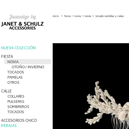
inicio
>
fiesta
>
novia
>
novia
>
tocado semillas y calas
NUEVA COLECCIÓN
FIESTA
NOVIA
OTOÑO / INVIERNO
TOCADOS
PAMELAS
OTROS
CALLE
COLLARES
PULSERAS
SOMBREROS
TOCADOS
ACCESORIOS CHICO
REBAJAS