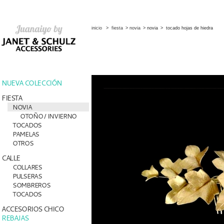
inicio
>
fiesta
>
novia
>
novia
>
tocado hojas de hiedra
NUEVA COLECCIÓN
FIESTA
NOVIA
OTOÑO / INVIERNO
TOCADOS
PAMELAS
OTROS
CALLE
COLLARES
PULSERAS
SOMBREROS
TOCADOS
ACCESORIOS CHICO
REBAJAS