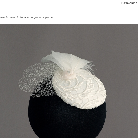
Bienvenid
ovia
>
novia
>
tocado de guipur y pluma