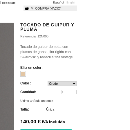
Español
English
o
Registrate
MI COMPRA
(VACIO)
TOCADO DE GUIPUR Y
PLUMA
Referencia:
12N005
Tocado de guipur de seda con
plumas de ganso, flor rígida con
Swarovski y redecilla fina vintage.
Elija un color:
Color :
Cantidad:
Último artículo en stock
Talla:
Única
140,00 €
IVA incluído