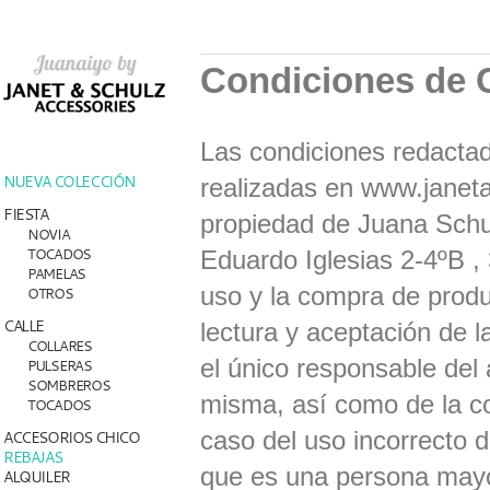
Condiciones de
Las condiciones redactad
NUEVA COLECCIÓN
realizadas en www.janet
FIESTA
propiedad de Juana Schul
NOVIA
TOCADOS
Eduardo Iglesias 2-4ºB ,
PAMELAS
uso y la compra de prod
OTROS
CALLE
lectura y aceptación de l
COLLARES
el único responsable del 
PULSERAS
SOMBREROS
misma, así como de la co
TOCADOS
caso del uso incorrecto 
ACCESORIOS CHICO
REBAJAS
que es una persona mayo
ALQUILER