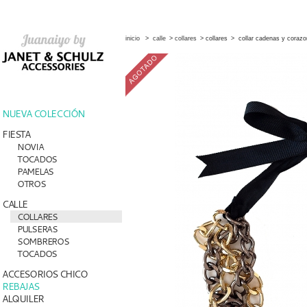
inicio
>
calle
>
collares
>
collares
>
collar cadenas y coraz
NUEVA COLECCIÓN
FIESTA
NOVIA
TOCADOS
PAMELAS
OTROS
CALLE
COLLARES
PULSERAS
SOMBREROS
TOCADOS
ACCESORIOS CHICO
REBAJAS
ALQUILER