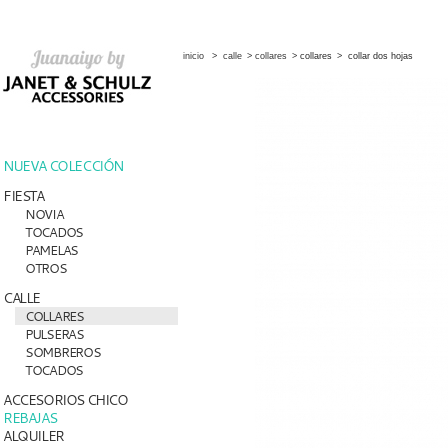
inicio
>
calle
>
collares
>
collares
>
collar dos hojas
NUEVA COLECCIÓN
FIESTA
NOVIA
TOCADOS
PAMELAS
OTROS
CALLE
COLLARES
PULSERAS
SOMBREROS
TOCADOS
ACCESORIOS CHICO
REBAJAS
ALQUILER