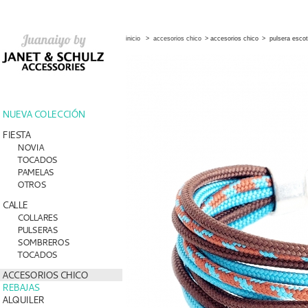
inicio
>
accesorios chico
>
accesorios chico
>
pulsera esco
NUEVA COLECCIÓN
FIESTA
NOVIA
TOCADOS
PAMELAS
OTROS
CALLE
COLLARES
PULSERAS
SOMBREROS
TOCADOS
ACCESORIOS CHICO
REBAJAS
ALQUILER