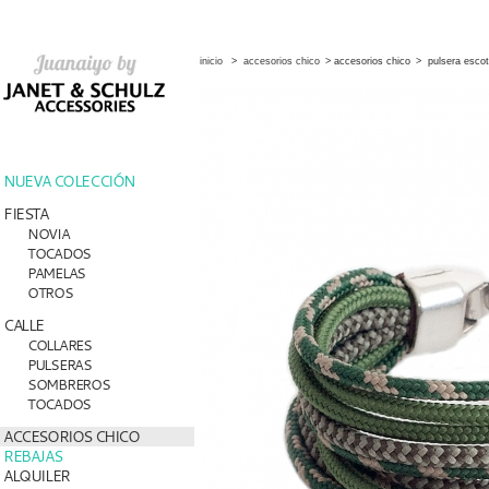
inicio
>
accesorios chico
>
accesorios chico
>
pulsera esco
NUEVA COLECCIÓN
FIESTA
NOVIA
TOCADOS
PAMELAS
OTROS
CALLE
COLLARES
PULSERAS
SOMBREROS
TOCADOS
ACCESORIOS CHICO
REBAJAS
ALQUILER