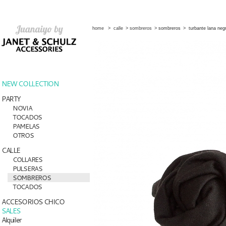
home
>
calle
>
sombreros
>
sombreros
>
turbante lana neg
NEW COLLECTION
PARTY
NOVIA
TOCADOS
PAMELAS
OTROS
CALLE
COLLARES
PULSERAS
SOMBREROS
TOCADOS
ACCESORIOS CHICO
SALES
Alquiler