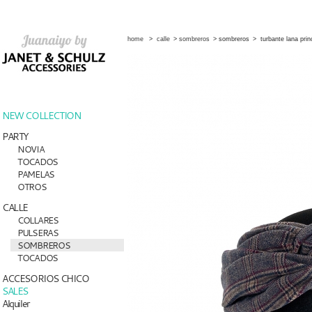
home
>
calle
>
sombreros
>
sombreros
>
turbante lana prin
NEW COLLECTION
PARTY
NOVIA
TOCADOS
PAMELAS
OTROS
CALLE
COLLARES
PULSERAS
SOMBREROS
TOCADOS
ACCESORIOS CHICO
SALES
Alquiler