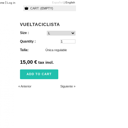
Español
English
ome
Log in
CART:
(EMPTY)
VUELTACICLISTA
Size :
Quantity :
Talla:
Única regulable
15,00 €
tax incl.
« Anterior
Siguiente »