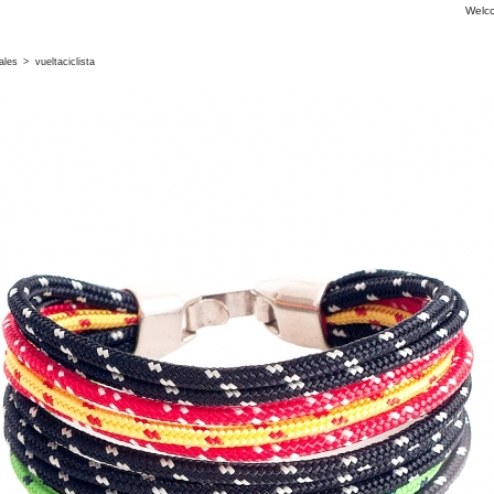
Welc
ales
>
vueltaciclista