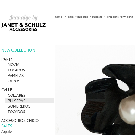
home
>
calle
>
pulseras
>
pulseras
>
brazalete flor y perla
NEW COLLECTION
PARTY
NOVIA
TOCADOS
PAMELAS
OTROS
CALLE
COLLARES
PULSERAS
SOMBREROS
TOCADOS
ACCESORIOS CHICO
SALES
Alquiler