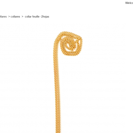
Welc
llares
>
collares
>
collar feuille -2hojas