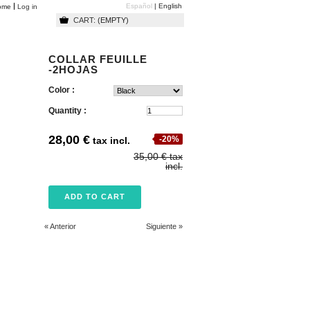
Español
English
ome
Log in
CART:
(EMPTY)
COLLAR FEUILLE
-2HOJAS
Color :
Quantity :
28,00 €
-20%
tax incl.
35,00 €
tax
incl.
« Anterior
Siguiente »