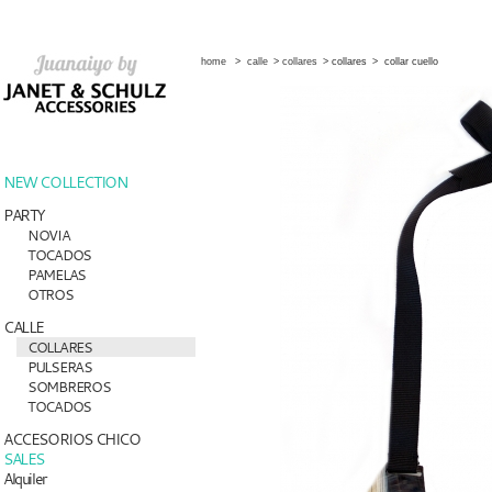
home
>
calle
>
collares
>
collares
>
collar cuello
NEW COLLECTION
PARTY
NOVIA
TOCADOS
PAMELAS
OTROS
CALLE
COLLARES
PULSERAS
SOMBREROS
TOCADOS
ACCESORIOS CHICO
SALES
Alquiler