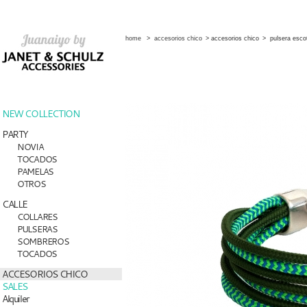
home
>
accesorios chico
>
accesorios chico
>
pulsera esco
NEW COLLECTION
PARTY
NOVIA
TOCADOS
PAMELAS
OTROS
CALLE
COLLARES
PULSERAS
SOMBREROS
TOCADOS
ACCESORIOS CHICO
SALES
Alquiler